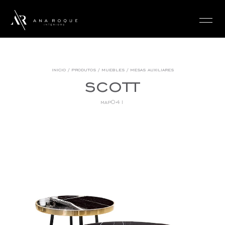
login
inicio
/
produtos
/
muebles
/
mesas auxiliares
scott
map041