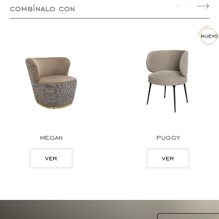
combínalo con
nuevo
megan
puggy
ver
ver