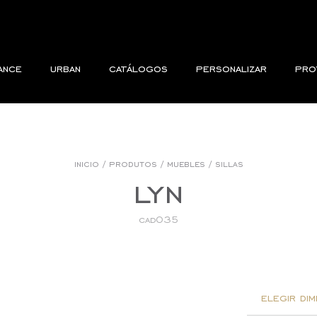
ance
urban
catálogos
personalizar
pro
inicio
/
produtos
/
muebles
/
sillas
lyn
cad035
elegir dim