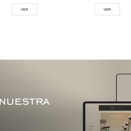
ver
ver
 nuestra