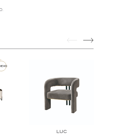
o.
uevo
luc