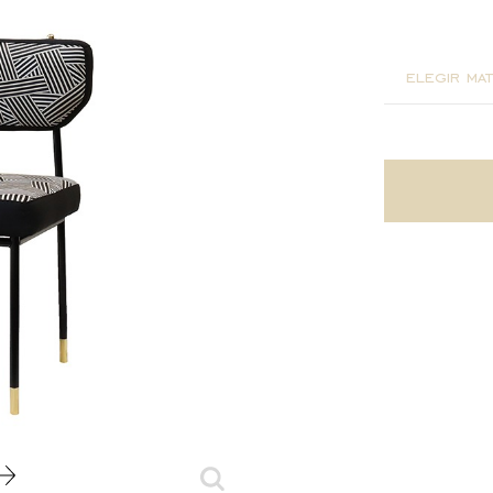
45x51x8
elegir mat