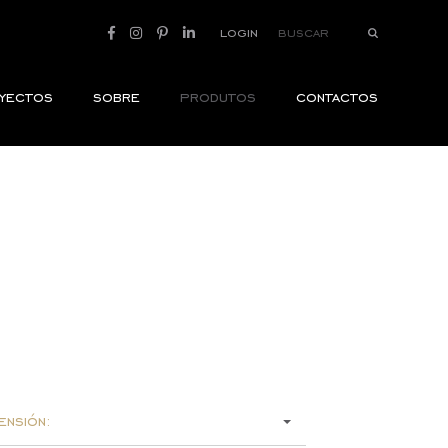
login
yectos
sobre
produtos
contactos
ensión: