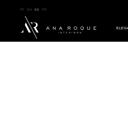
pt
en
es
fr
eleg