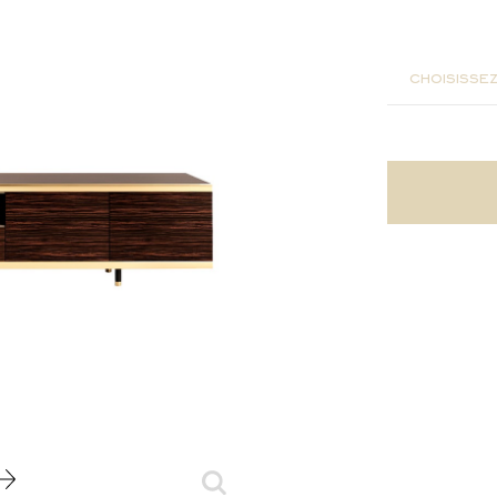
240x45x
choisissez