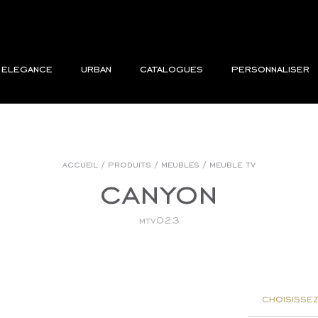
elegance
urban
catalogues
personnaliser
accueil
/
produits
/
meubles
/
meuble tv
canyon
mtv023
choisissez