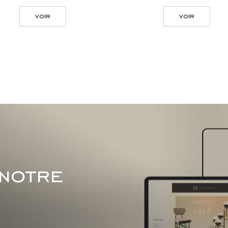
voir
voir
 notre