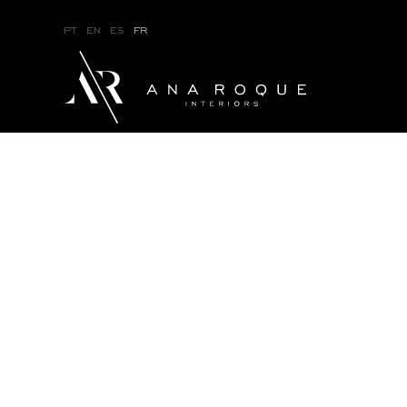
pt
en
es
fr