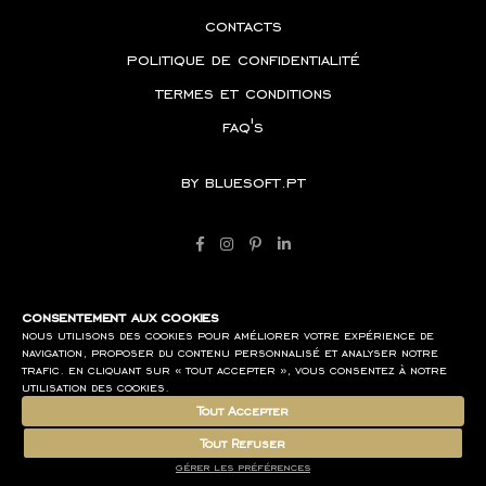
contacts
politique de confidentialité
termes et conditions
faq's
by
bluesoft.pt
consentement aux cookies
nous utilisons des cookies pour améliorer votre expérience de
navigation, proposer du contenu personnalisé et analyser notre
trafic. en cliquant sur « tout accepter », vous consentez à notre
utilisation des cookies.
Tout Accepter
Tout Refuser
gérer les préférences