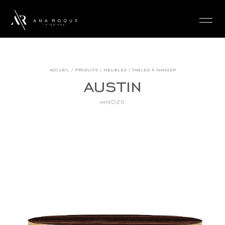
login
accueil
/
produits
/
meubles
/
tables à manger
austin
mre025