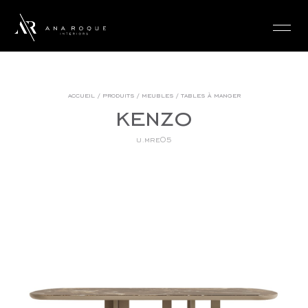
login
accueil
/
produits
/
meubles
/
tables à manger
kenzo
u.mre05