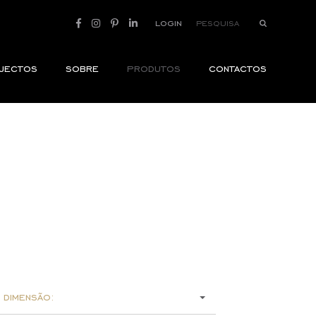
login
jectos
sobre
produtos
contactos
 dimensão: