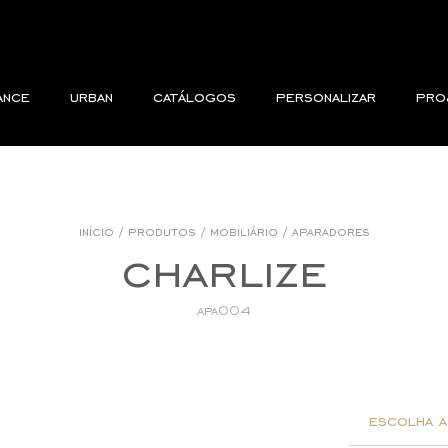
ance
urban
catálogos
personalizar
pro
início
/
produtos
/
mobiliário
/
aparadores
charlize
apa004
escolha a