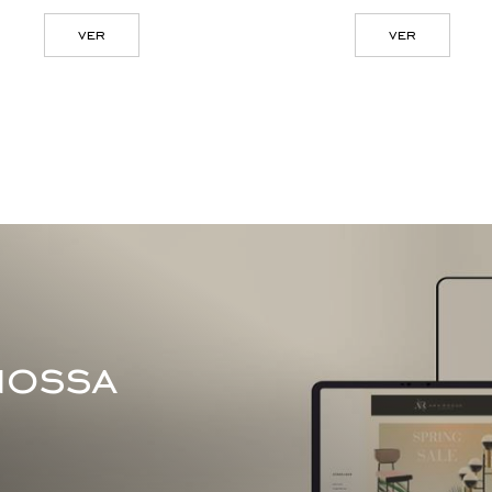
ver
ver
nossa