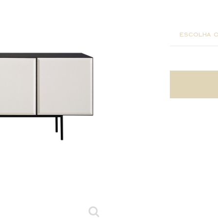
195x47x
240x47x
escolha o