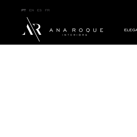
pt
en
es
fr
eleg