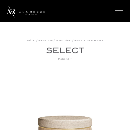
login
início
/
produtos
/
mobiliário
/
banquetas e poufs
select
ban042