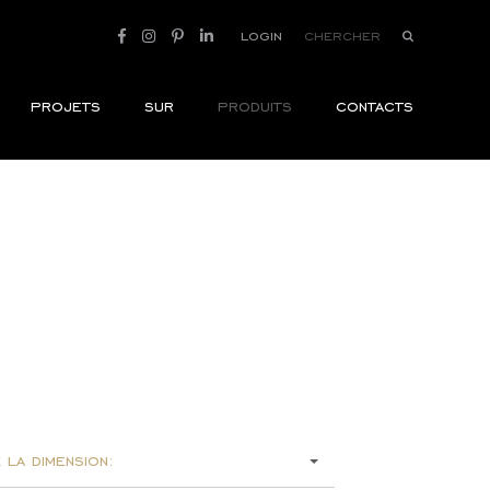
login
projets
sur
produits
contacts
 la dimension: