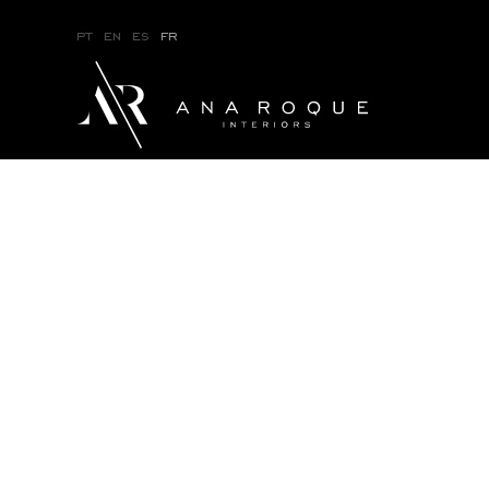
pt
en
es
fr