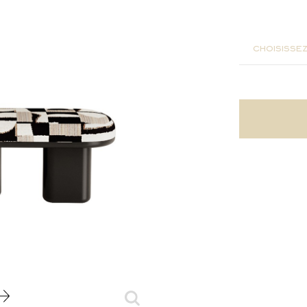
140x45x
choisissez