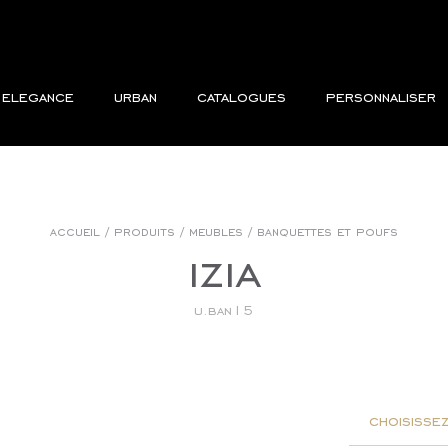
elegance
urban
catalogues
personnaliser
accueil
/
produits
/
meubles
/
banquettes et poufs
izia
u.ban15
choisissez