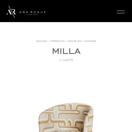
login
accueil
/
produits
/
meubles
/
chaises
milla
u.cad08