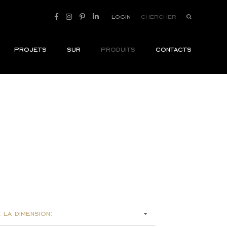
login
projets
sur
produits
contacts
 la dimension: