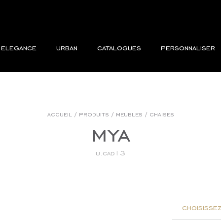
elegance
urban
catalogues
personnaliser
accueil
/
produits
/
meubles
/
chaises
mya
u.cad13
choisissez