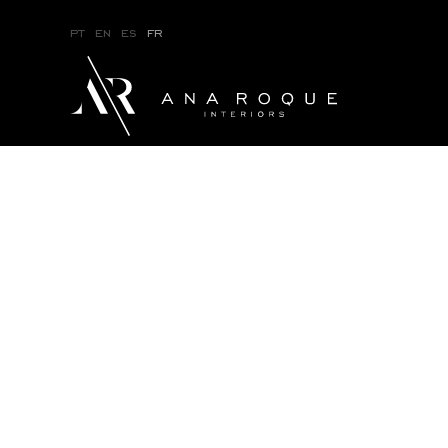
pt
en
es
fr