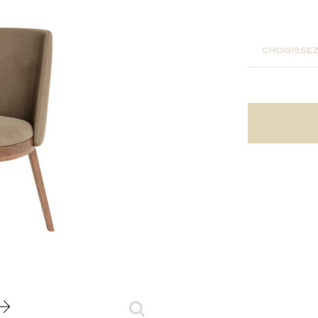
52x60x8
choisissez