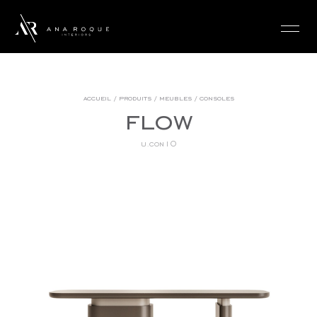
login
accueil
/
produits
/
meubles
/
consoles
flow
u.con10