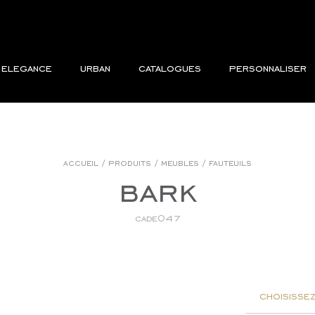
elegance
urban
catalogues
personnaliser
accueil
/
produits
/
meubles
/
fauteuils
bark
cade047
choisissez