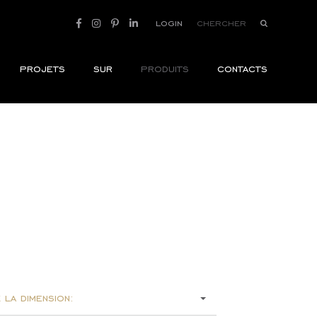
login
projets
sur
produits
contacts
 la dimension: