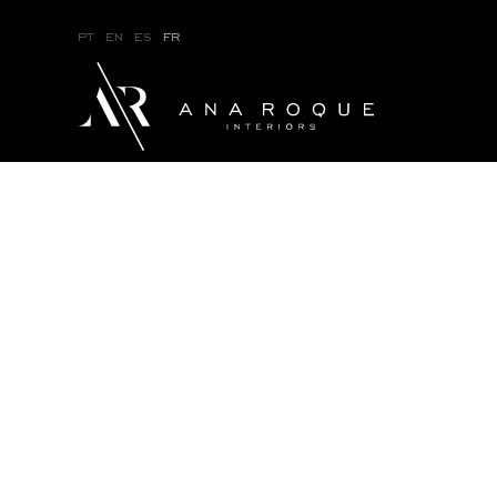
pt
en
es
fr