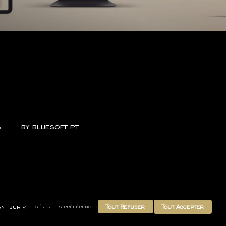
s
by
bluesoft.pt
Tout Refuser
Tout Accepter
ant sur «
gérer les préférences