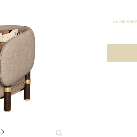
89x90x7
choisissez