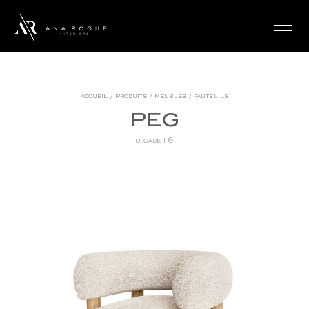
login
accueil
/
produits
/
meubles
/
fauteuils
peg
u.cade16