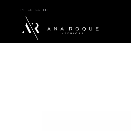
pt
en
es
fr