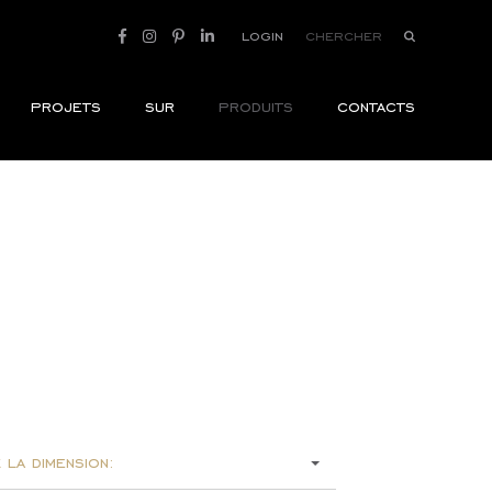
login
projets
sur
produits
contacts
 la dimension: