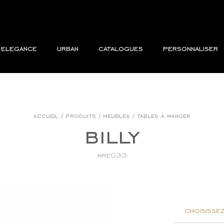
elegance
urban
catalogues
personnaliser
accueil
/
produits
/
meubles
/
tables à manger
billy
mre033
choisissez