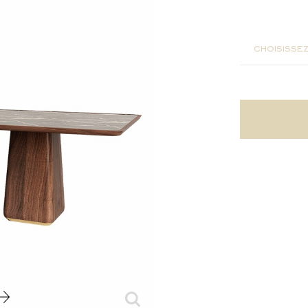
220x110
choisissez