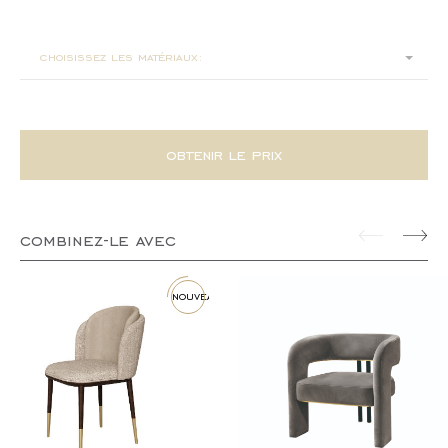
ø 50x42
ø 70x36
choisissez les matériaux:
ø 100x32
obtenir le prix
combinez-le avec
nouveau