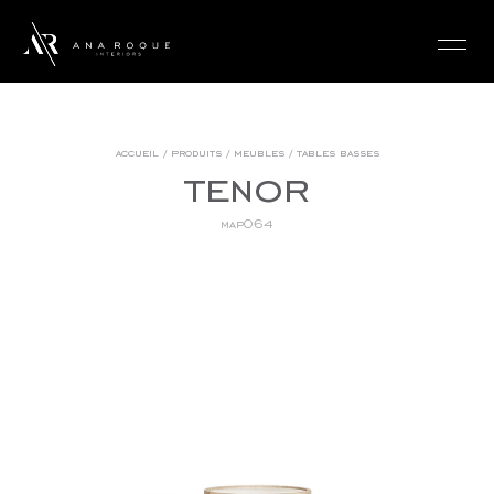
login
accueil
/
produits
/
meubles
/
tables basses
tenor
map064