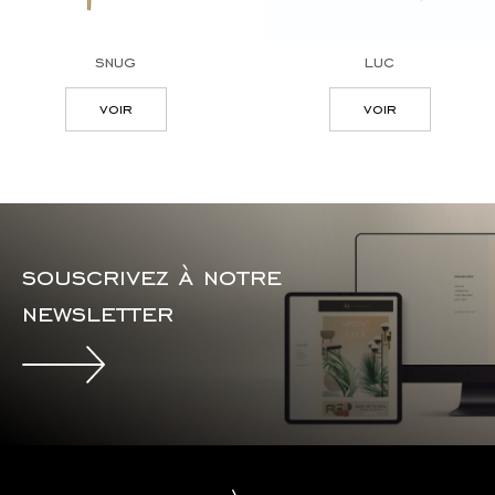
snug
luc
voir
voir
souscrivez à notre
newsletter