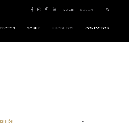
login
yectos
sobre
produtos
contactos
ensión: