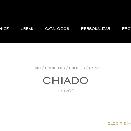
ance
urban
catálogos
personalizar
pro
inicio
/
produtos
/
muebles
/
camas
chiado
u.cam09
elegir dim