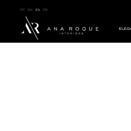
pt
en
es
fr
eleg