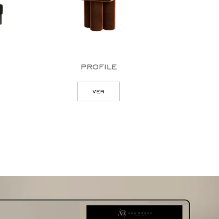
profile
ga
ver
v