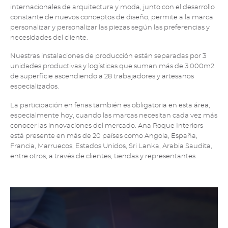
internacionales de arquitectura y moda, junto con el desarrollo
constante de nuevos conceptos de diseño, permite a la marca
personalizar y personalizar las piezas según las preferencias y
necesidades del cliente.
Nuestras instalaciones de producción están separadas por 3
unidades productivas y logísticas que suman más de 3.000m2
de superficie ascendiendo a 28 trabajadores y artesanos
especializados.
La participación en ferias también es obligatoria en esta área,
especialmente hoy, cuando las marcas necesitan cada vez más
conocer las innovaciones del mercado. Ana Roque Interiors
está presente en más de 20 países como Angola, España,
Francia, Marruecos, Estados Unidos, Sri Lanka, Arabia Saudita,
entre otros, a través de clientes, tiendas y representantes.