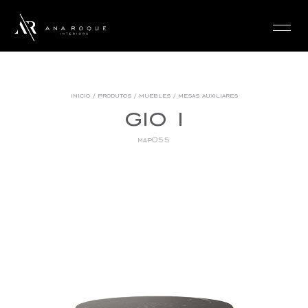
login
inicio
/
produtos
/
muebles
/
mesas auxiliares
gio i
map055