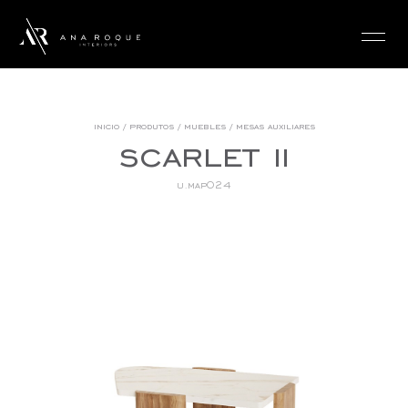
login
inicio
/
produtos
/
muebles
/
mesas auxiliares
scarlet ii
u.map024