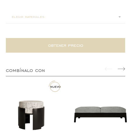
88x58x35
elegir materiales:
obtener precio
combínalo con
nuevo