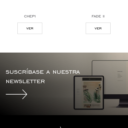
chepi
fade ii
ver
ver
suscríbase a nuestra
newsletter