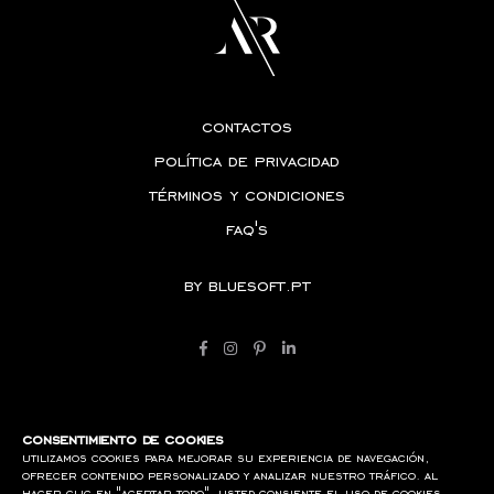
contactos
política de privacidad
términos y condiciones
faq's
by
bluesoft.pt
consentimiento de cookies
utilizamos cookies para mejorar su experiencia de navegación,
ofrecer contenido personalizado y analizar nuestro tráfico. al
hacer clic en "aceptar todo", usted consiente el uso de cookies.