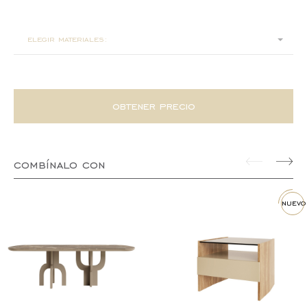
520x350x67
elegir materiales:
obtener precio
combínalo con
nuevo