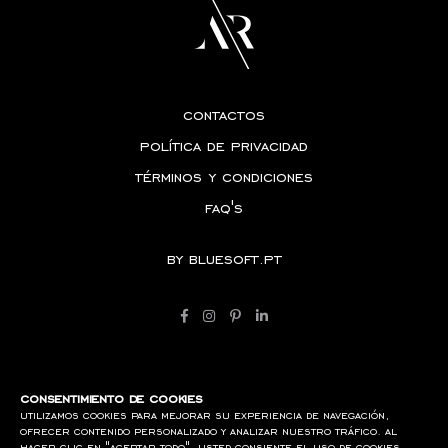
contactos
política de privacidad
términos y condiciones
faq's
by
bluesoft.pt
consentimiento de cookies
utilizamos cookies para mejorar su experiencia de navegación,
ofrecer contenido personalizado y analizar nuestro tráfico. al
hacer clic en "aceptar todo", usted consiente el uso de cookies.