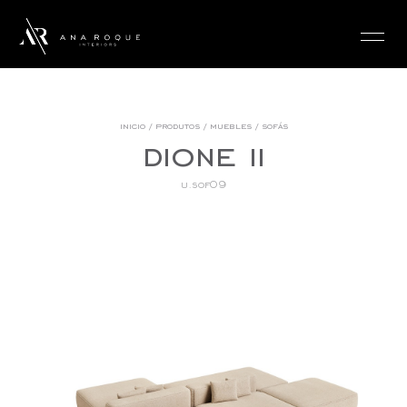
login
inicio
/
produtos
/
muebles
/
sofás
dione ii
u.sof09