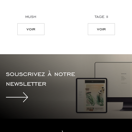
mush
tage ii
voir
voir
souscrivez à notre
newsletter