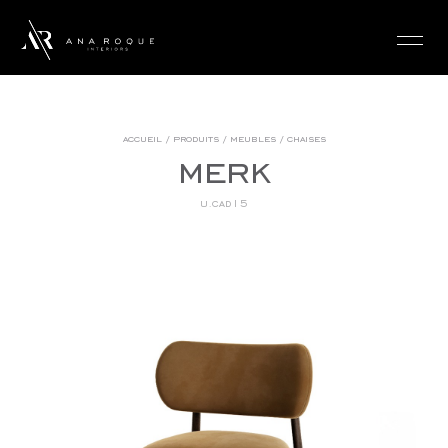
login
accueil
/
produits
/
meubles
/
chaises
merk
u.cad15