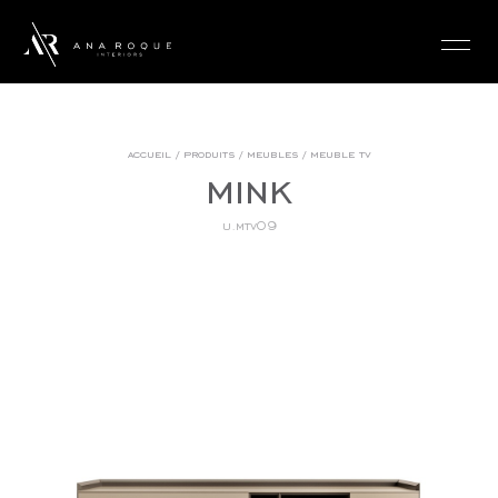
login
accueil
/
produits
/
meubles
/
meuble tv
mink
u.mtv09