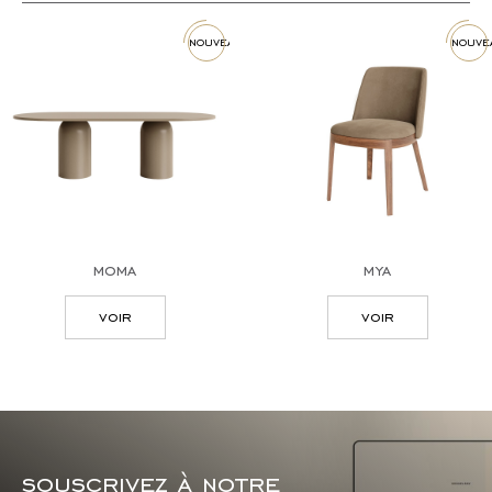
nouveau
nouve
moma
mya
voir
voir
souscrivez à notre