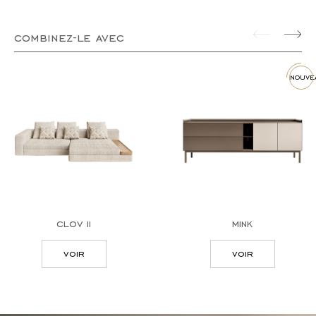
combinez-le avec
nouve
clov ii
mink
voir
voir