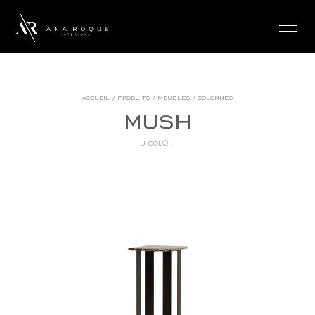
login
accueil
/
produits
/
meubles
/
colonnes
mush
u.col01