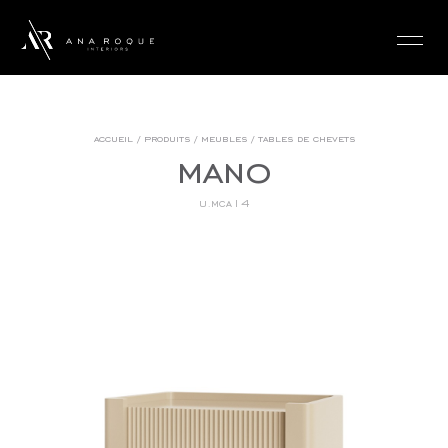
login
accueil
/
produits
/
meubles
/
tables de chevets
mano
u.mca14