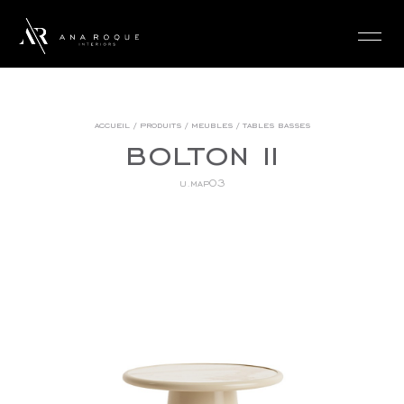
login
accueil
/
produits
/
meubles
/
tables basses
bolton ii
u.map03