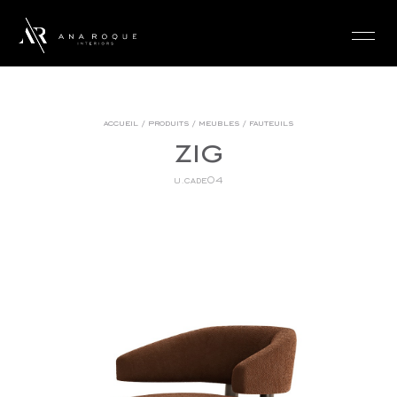
login
accueil
/
produits
/
meubles
/
fauteuils
zig
u.cade04