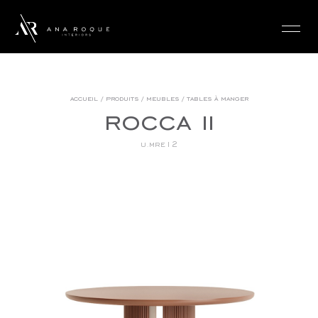
login
accueil
/
produits
/
meubles
/
tables à manger
rocca ii
u.mre12