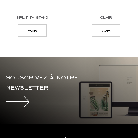
split tv stand
clair
voir
voir
souscrivez à notre
newsletter