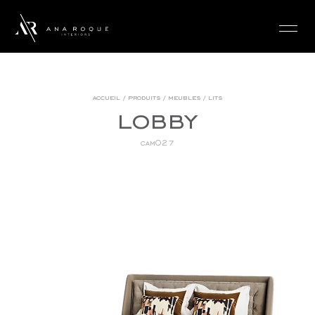
login
accueil
/
produits
/
meubles
/
lits
lobby
cam027