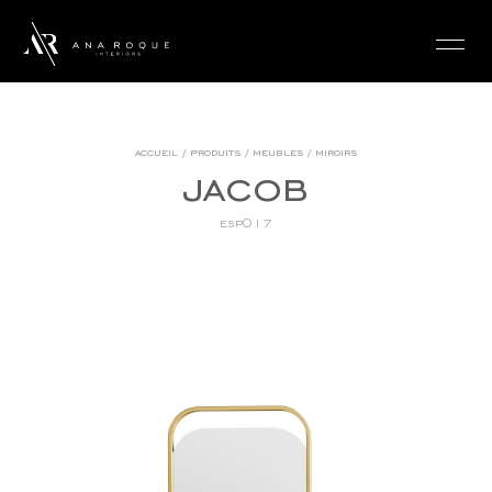
login
accueil
/
produits
/
meubles
/
miroirs
jacob
esp017