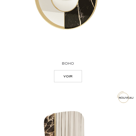
boho
voir
nouveau