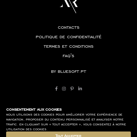
contacts
politique de confidentialité
termes et conditions
faq's
by
bluesoft.pt
consentement aux cookies
nous utilisons des cookies pour améliorer votre expérience de
navigation, proposer du contenu personnalisé et analyser notre
trafic. en cliquant sur « tout accepter », vous consentez à notre
utilisation des cookies.
Tout Accepter