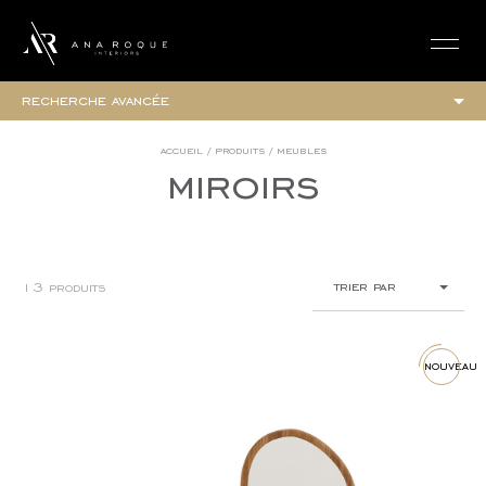
login
recherche avancée
les collections
accueil
/
produits
/
meubles
miroirs
collection elegance
collection urban
tous
meubles
trier par
13 produits
fauteuils
lits
le plus récent
tables de chevets
banquettes et poufs
croissant (a-z)
nouveau
étagères
décroissant (z-a)
chaises
chaises longues
prix inférieur
commodes
prix plus élevé
tables basses
consoles
vaisselier