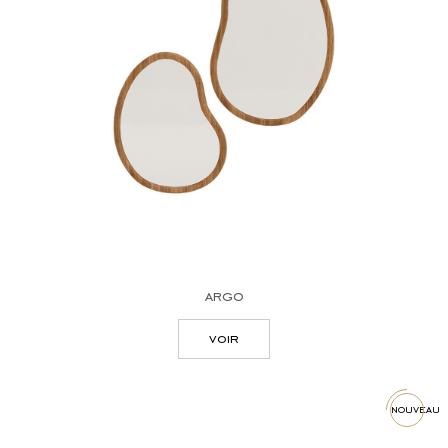
bureaux
tables à manger
buffets
canapés
meuble tv
colonnes
miroirs
dressing tables
argo
voir
nouveau