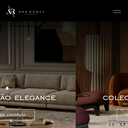
login
colecção urban
ver colecção