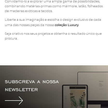
Convidamo-lo a explorar uma ampla gama de possibilidades,
combinando matérias-primas como mármore, latão, folheados
de madeiras exóticas e tecidos.
Liberte a sua imaginação e escolha o design exclusivo de cada
coleção Luxury
uma das nossas peças da nossa
.
Seja criativo nos seus projetos e obtenha o resultado único que
procura.
subscreva a nossa
newsletter