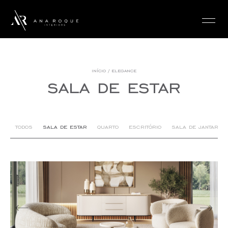
login
início
/
elegance
sala de estar
todos
sala de estar
quarto
escritório
sala de jantar