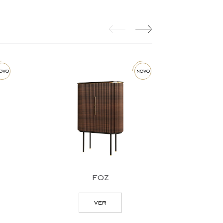
novo
foz
bl
ver
v