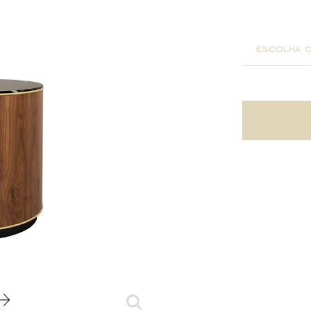
ø 50x46
escolha o