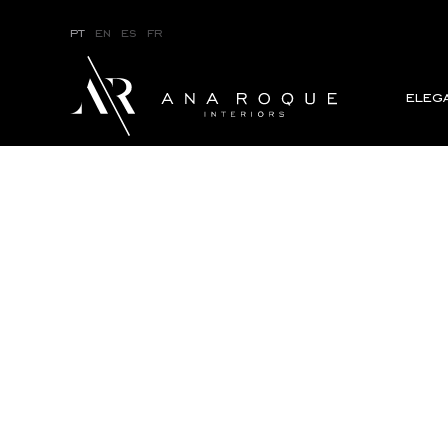
pt
en
es
fr
eleg