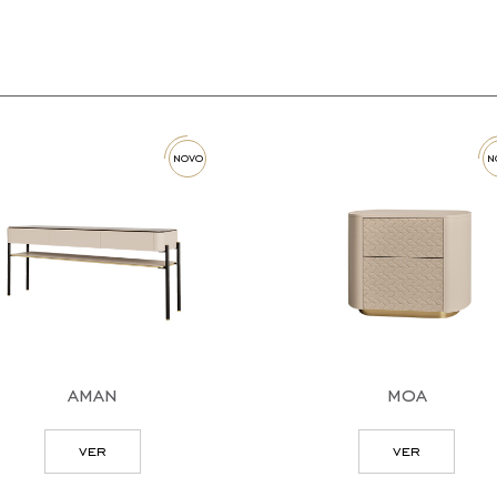
novo
novo
aman
moa
ver
ver