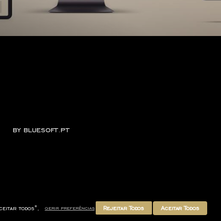
by
bluesoft.pt
Rejeitar Todos
Aceitar Todos
ceitar todos",
gerir preferências