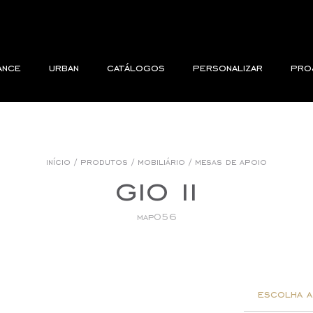
ance
urban
catálogos
personalizar
pro
início
/
produtos
/
mobiliário
/
mesas de apoio
gio ii
map056
escolha a