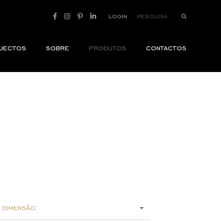
login
jectos
sobre
produtos
contactos
 dimensão: