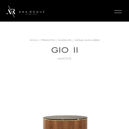
login
inicio
/
produtos
/
muebles
/
mesas auxiliares
gio ii
map056