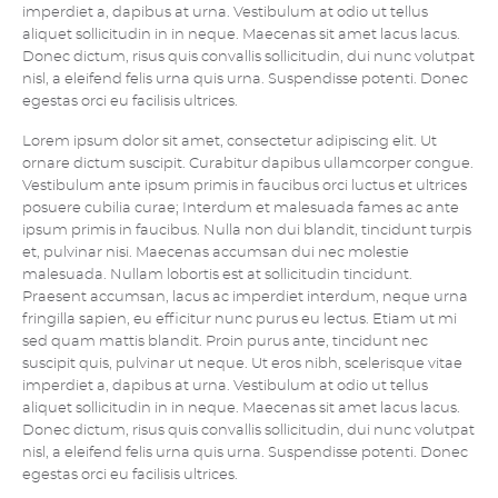
imperdiet a, dapibus at urna. Vestibulum at odio ut tellus
aliquet sollicitudin in in neque. Maecenas sit amet lacus lacus.
Donec dictum, risus quis convallis sollicitudin, dui nunc volutpat
nisl, a eleifend felis urna quis urna. Suspendisse potenti. Donec
egestas orci eu facilisis ultrices.
Lorem ipsum dolor sit amet, consectetur adipiscing elit. Ut
ornare dictum suscipit. Curabitur dapibus ullamcorper congue.
Vestibulum ante ipsum primis in faucibus orci luctus et ultrices
posuere cubilia curae; Interdum et malesuada fames ac ante
ipsum primis in faucibus. Nulla non dui blandit, tincidunt turpis
et, pulvinar nisi. Maecenas accumsan dui nec molestie
malesuada. Nullam lobortis est at sollicitudin tincidunt.
Praesent accumsan, lacus ac imperdiet interdum, neque urna
fringilla sapien, eu efficitur nunc purus eu lectus. Etiam ut mi
sed quam mattis blandit. Proin purus ante, tincidunt nec
suscipit quis, pulvinar ut neque. Ut eros nibh, scelerisque vitae
imperdiet a, dapibus at urna. Vestibulum at odio ut tellus
aliquet sollicitudin in in neque. Maecenas sit amet lacus lacus.
Donec dictum, risus quis convallis sollicitudin, dui nunc volutpat
nisl, a eleifend felis urna quis urna. Suspendisse potenti. Donec
egestas orci eu facilisis ultrices.