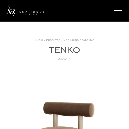
login
início
/
produtos
/
mobiliário
/
cadeiras
tenko
u.cad14