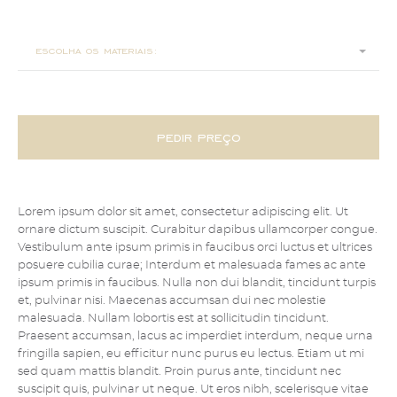
62x55x75
escolha os materiais:
pedir preço
Lorem ipsum dolor sit amet, consectetur adipiscing elit. Ut
ornare dictum suscipit. Curabitur dapibus ullamcorper congue.
Vestibulum ante ipsum primis in faucibus orci luctus et ultrices
posuere cubilia curae; Interdum et malesuada fames ac ante
ipsum primis in faucibus. Nulla non dui blandit, tincidunt turpis
et, pulvinar nisi. Maecenas accumsan dui nec molestie
malesuada. Nullam lobortis est at sollicitudin tincidunt.
Praesent accumsan, lacus ac imperdiet interdum, neque urna
fringilla sapien, eu efficitur nunc purus eu lectus. Etiam ut mi
sed quam mattis blandit. Proin purus ante, tincidunt nec
suscipit quis, pulvinar ut neque. Ut eros nibh, scelerisque vitae