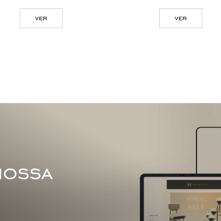
ver
nossa