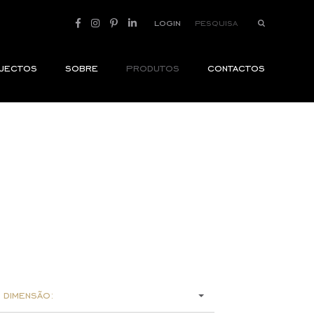
login
jectos
sobre
produtos
contactos
 dimensão: