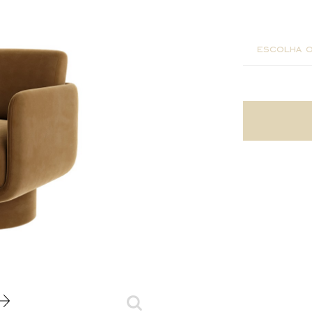
70x70x7
escolha o