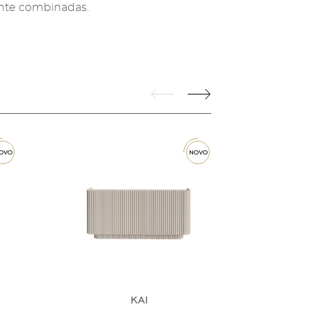
ente combinadas.
novo
kai
mistic