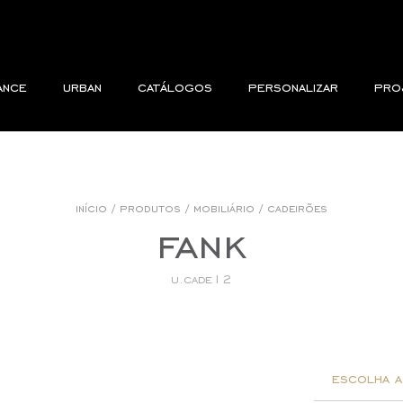
ance
urban
catálogos
personalizar
pro
início
/
produtos
/
mobiliário
/
cadeirões
fank
u.cade12
escolha a