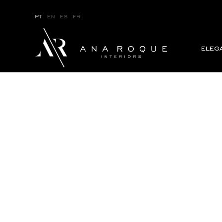
pt
en
es
fr
eleg