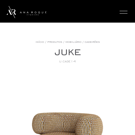
login
início
/
produtos
/
mobiliário
/
cadeirões
juke
u.cade14