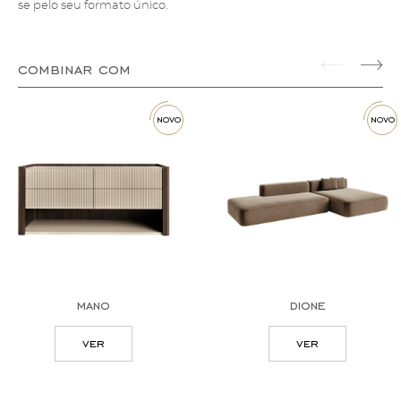
se pelo seu formato único.
combinar com
novo
novo
mano
dione
ver
ver