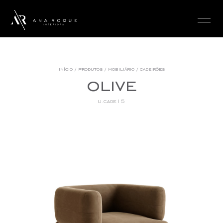
login
início
/
produtos
/
mobiliário
/
cadeirões
olive
u.cade15