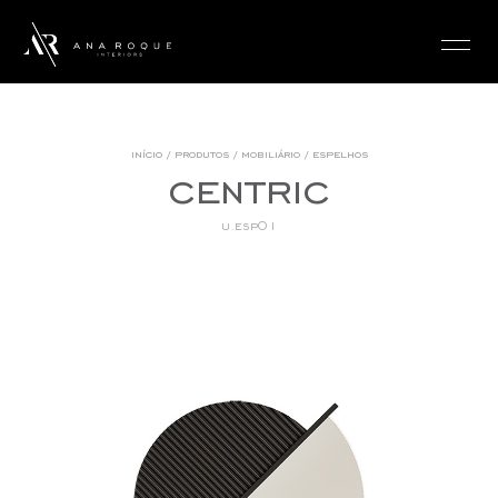
login
início
/
produtos
/
mobiliário
/
espelhos
centric
u.esp01