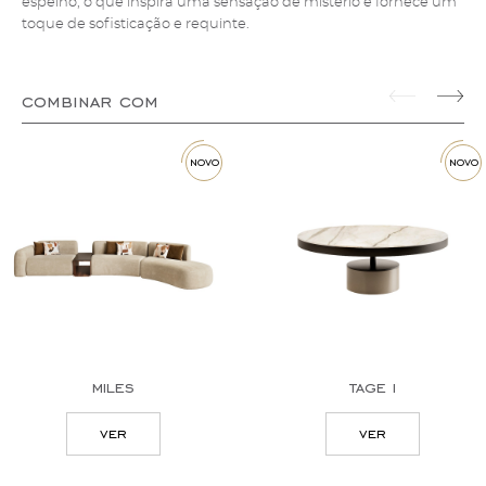
espelho, o que inspira uma sensação de mistério e fornece um
toque de sofisticação e requinte.
combinar com
novo
novo
miles
tage i
ver
ver