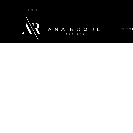
pt
en
es
fr
eleg