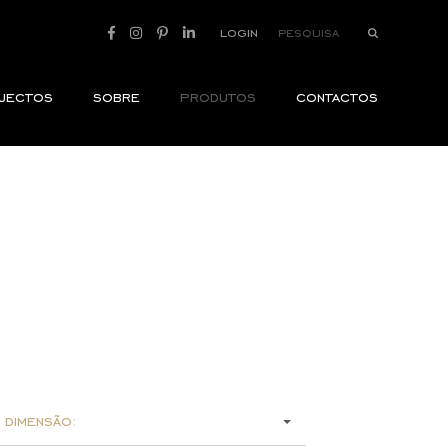
login
jectos
sobre
produtos
contactos
 dimensão: