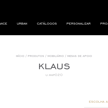
ance
urban
catálogos
personalizar
pro
início
/
produtos
/
mobiliário
/
mesas de apoio
klaus
u.map020
escolha a