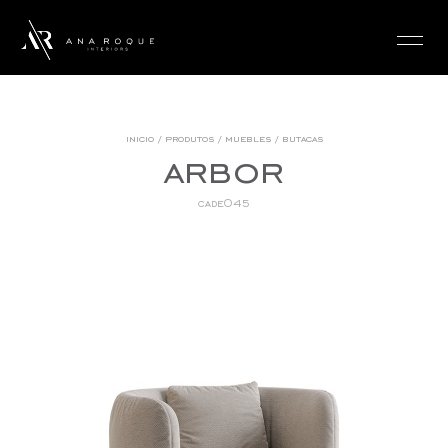
login
inicio
/
produtos
/
muebles
/
butacas
arbor
cade045