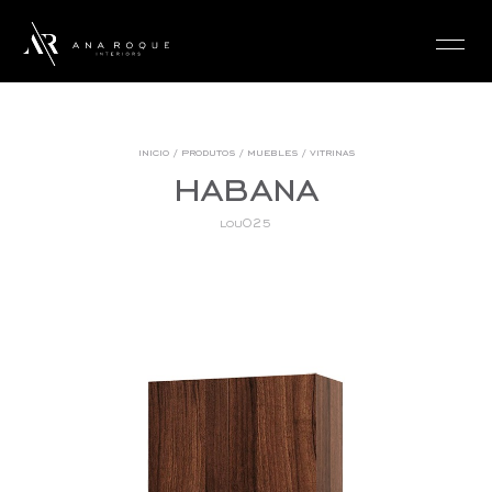
login
inicio
/
produtos
/
muebles
/
vitrinas
habana
lou025