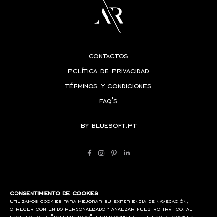
contactos
política de privacidad
términos y condiciones
faq's
by
bluesoft.pt
consentimiento de cookies
utilizamos cookies para mejorar su experiencia de navegación,
ofrecer contenido personalizado y analizar nuestro tráfico. al
hacer clic en "aceptar todo", usted consiente el uso de cookies.