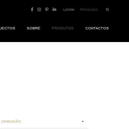
login
jectos
sobre
produtos
contactos
 dimensão: