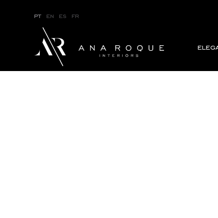
pt
en
es
fr
eleg