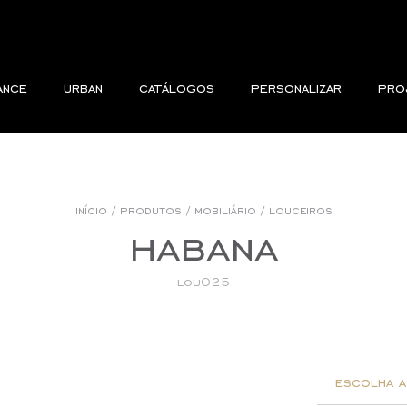
ance
urban
catálogos
personalizar
pro
início
/
produtos
/
mobiliário
/
louceiros
habana
lou025
escolha a