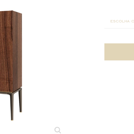
100x45x
escolha o