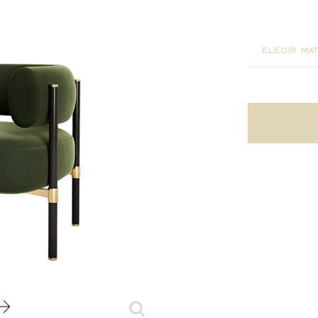
85x76x6
elegir mat