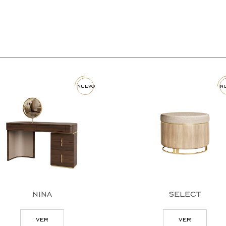
nuevo
nuevo
nina
select
ver
ver