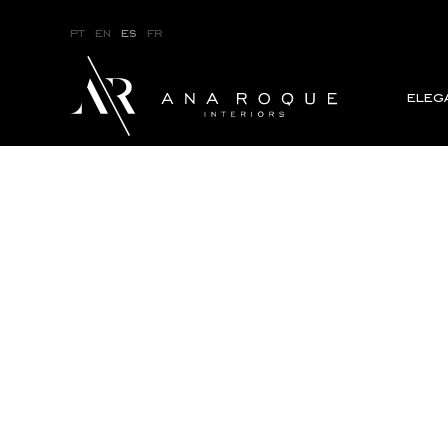
pt
en
es
fr
eleg