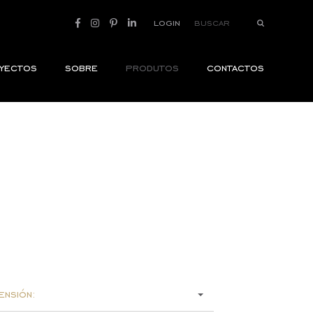
login
yectos
sobre
produtos
contactos
ensión: