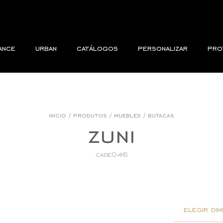
ance
urban
catálogos
personalizar
pro
inicio
/
produtos
/
muebles
/
butacas
zuni
cade046
elegir dim