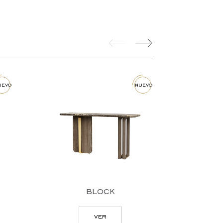
nuevo
block
co
ver
v