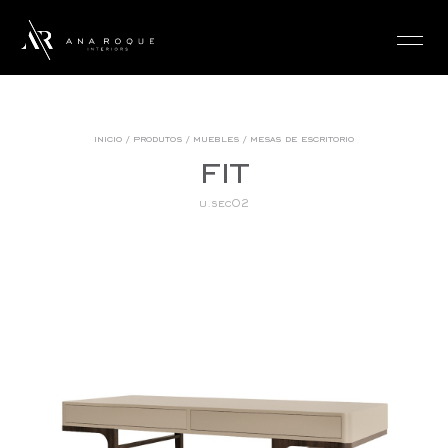
login
inicio
/
produtos
/
muebles
/
mesas de escritorio
fit
u.sec02