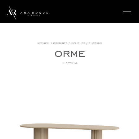
login
accueil
/
produits
/
meubles
/
bureaux
orme
u.sec04