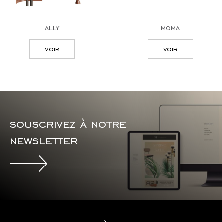
ally
moma
voir
voir
souscrivez à notre
newsletter