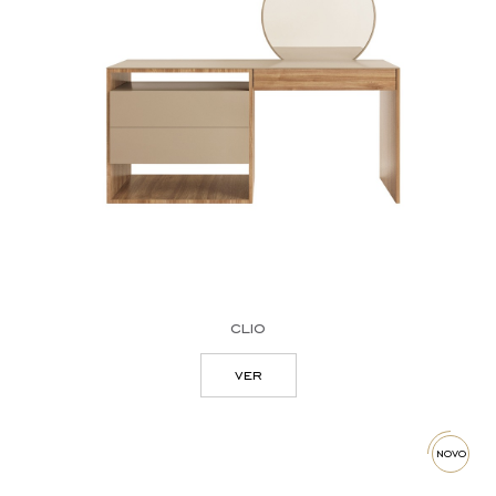
secretárias
mesas de refeição
aparadores
sofás
móveis de tv
colunas
espelhos
dressing tables
clio
ver
novo