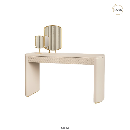
novo
moa