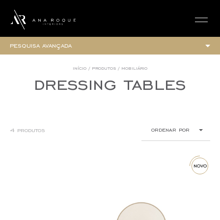
login
pesquisa avançada
coleções
início
/
produtos
/
mobiliário
dressing tables
colecção elegance
colecção urban
todos
mobiliário
ordenar por
4 produtos
cadeirões
camas
novo
mesas de cabeceira
banquetas e poufs
crescente (a-z)
novo
estantes
decrescente (z-a)
cadeiras
chaises longues
preço mais baixo
cómodas
preço mais alto
mesas de apoio
consolas
louceiros