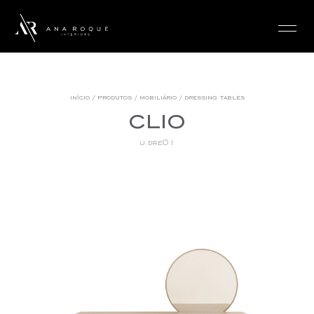
login
início
/
produtos
/
mobiliário
/
dressing tables
clio
u.dre01