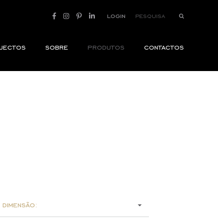
login
jectos
sobre
produtos
contactos
 dimensão: