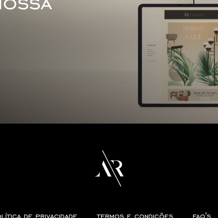
nossa
lítica de privacidade
termos e condições
faq's