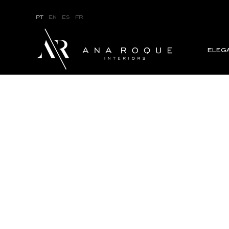
pt
en
es
fr
eleg