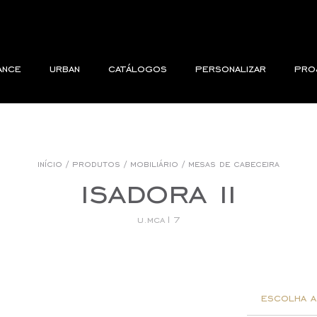
ance
urban
catálogos
personalizar
pro
início
/
produtos
/
mobiliário
/
mesas de cabeceira
isadora ii
u.mca17
escolha a