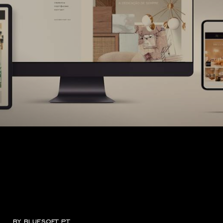
by
bluesoft.pt