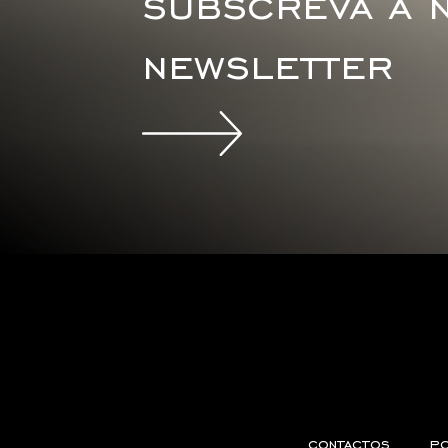
subscreva a 
newsletter
contactos
po