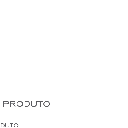
 produto
oduto